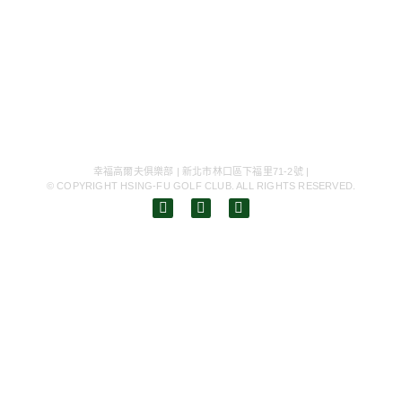
幸福高爾夫俱樂部 | 新北市林口區下福里71-2號 |
© COPYRIGHT HSING-FU GOLF CLUB. ALL RIGHTS RESERVED.