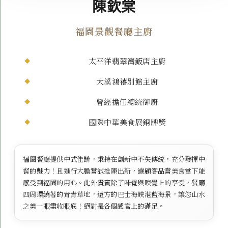
陳欽棠
福園景觀餐廳主廚
太平洋翡翠灣飯店主廚
大溪鴻禧別館主廚
曾經擔任總統御廚
國際中華美食展銅牌獎
福園餐廳提供中式佳餚，秉持在創新中不失傳統，充分發揮中
餐的魅力！且進行大膽嘗試推陳出新，讓顧客品嘗美食當下能
感受到福園的用心。此外貴賓除了味覺與嗅覺上的享受，餐廳
四周環繞著的青青草地，遠方的巴士海峽湛藍海景，讓您山水
之美一眼盡收眼底！絕對是各個感官上的滿足。