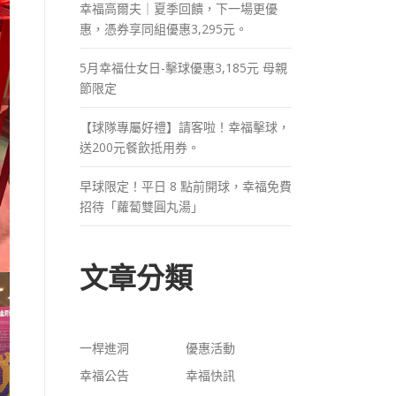
幸福高爾夫｜夏季回饋，下一場更優
惠，憑券享同組優惠3,295元。
5月幸福仕女日-擊球優惠3,185元 母親
節限定
【球隊專屬好禮】請客啦！幸福擊球，
送200元餐飲抵用券。
早球限定！平日 8 點前開球，幸福免費
招待「蘿蔔雙圓丸湯」
文章分類
一桿進洞
優惠活動
幸福公告
幸福快訊