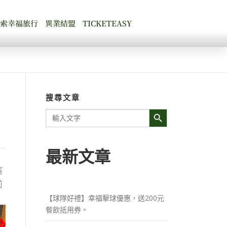
探索幸福旅行
異業結盟
TICKETEASY
搜尋文章
Search Button
Search
for:
最新文章
這
前
【球隊好禮】幸福擊球優惠，送200元
餐飲抵用券。