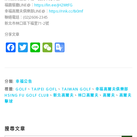
福園餐廳LINE@：
https://lin.ee/jH2WtFG
幸福高爾夫俱樂部LINE@：
https://rink.cc/8i0mf
聯絡電話：(02)2606-2345
新北市林口區下福里71-2號
分享文章
Facebook
Twitter
Line
WeChat
Google
Translate
分類:
幸福公告
標籤:
GOLF
、
TAIPEI GOFL
、
TAIWAN GOLF
、
幸福高爾夫俱樂部
HSING FU GOLF CLUB
、
新北高爾夫
、
林口高爾夫
、
高爾夫
、
高爾夫
擊球
搜尋文章
Search Button
Search