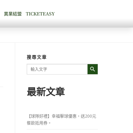
異業結盟
TICKETEASY
搜尋文章
Search Button
Search
for:
最新文章
【球隊好禮】幸福擊球優惠，送200元
餐飲抵用券。