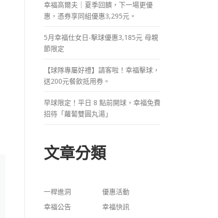
幸福高爾夫｜夏季回饋，下一場更優
惠，憑券享同組優惠3,295元。
5月幸福仕女日-擊球優惠3,185元 母親
節限定
【球隊專屬好禮】請客啦！幸福擊球，
送200元餐飲抵用券。
早球限定！平日 8 點前開球，幸福免費
招待「蘿蔔雙圓丸湯」
文章分類
一桿進洞
優惠活動
幸福公告
幸福快訊