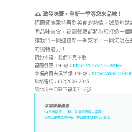
🕰
激發味蕾，全新一季等您來品味！
福園餐廳秉持著對美食的熱情，誠摯地邀
同品味美食，福園餐廳都將為您打造一個
讓我們一同迎接新一季菜單，一同沉浸在
的獨特魅力！
預約幸福，我們不見不散
福園餐廳LINE@：
https://lin.ee/jH2WtFG
幸福高爾夫俱樂部LINE@：
https://rink.cc/8i0
聯絡電話：(02)2606-2345
新北市林口區下福里71-2號
幸福推薦優惠
54幸福巡禮，二球一宿 夏日高爾夫盛宴！
幸福高爾夫二球一宿，林口機捷A8福容大飯店