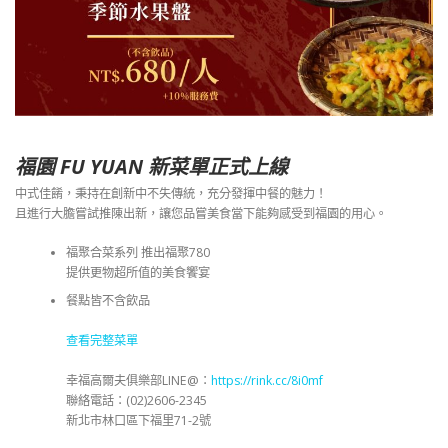
福園 FU YUAN 新菜單正式上線
中式佳餚，秉持在創新中不失傳統，充分發揮中餐的魅力！
且進行大膽嘗試推陳出新，讓您品嘗美食當下能夠感受到福園的用心。
福聚合菜系列 推出福聚780
提供更物超所值的美食饗宴
餐點皆不含飲品
查看完整菜單
幸福高爾夫俱樂部LINE@：
https://rink.cc/8i0mf
聯絡電話：(02)2606-2345
新北市林口區下福里71-2號