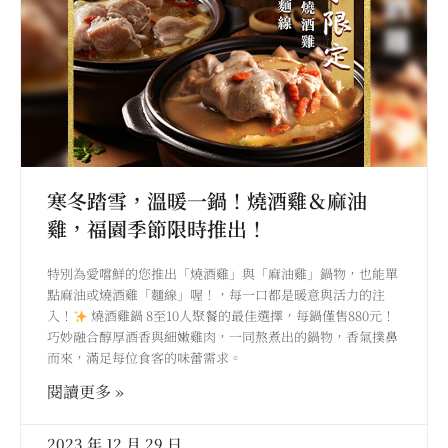
寒冬踏雪，溫暖一鍋！燒酒雞＆麻油
雞，福園季節限時推出！
特別為愛嚐鮮的您推出「燒酒雞」與「麻油雞」鍋物，也能單
點麻油或燒酒雞「麵線」喔！，每一口都是暖意與活力的注
入！
燒酒雞鍋 8至10人聚餐的最佳選擇，每鍋僅售880元！
巧妙融合醇厚酒香與細嫩雞肉，一同熬煮出的鍋物，香氣撲鼻
而來，滿足每位食客的味蕾需求。
閱讀更多 »
2023 年 12 月 29 日