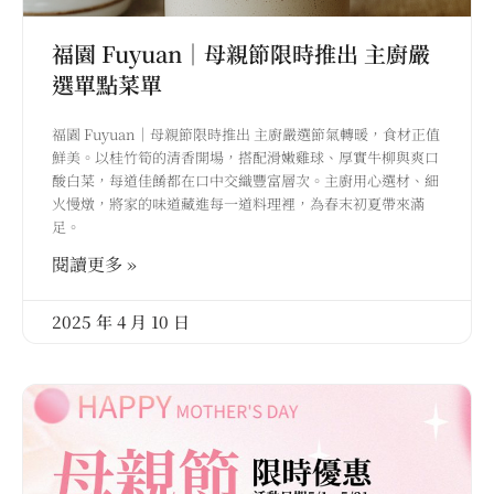
福園 Fuyuan｜母親節限時推出 主廚嚴
選單點菜單
福園 Fuyuan｜母親節限時推出 主廚嚴選節氣轉暖，食材正值
鮮美。以桂竹筍的清香開場，搭配滑嫩雞球、厚實牛柳與爽口
酸白菜，每道佳餚都在口中交織豐富層次。主廚用心選材、細
火慢燉，將家的味道藏進每一道料理裡，為春末初夏帶來滿
足。
閱讀更多 »
2025 年 4 月 10 日