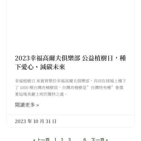
2023幸福高爾夫俱樂部 公益植樹日，種
下愛心・減碳未來
幸福植樹日 來賓齊聚於幸福高爾夫俱樂部，共同在球場上種下
了 1000 棵台灣肖楠樹苗，台灣肖楠樹是”台灣特有種”象徵
著這塊美麗土地的獨特之處。
閱讀更多 »
2023 年 10 月 31 日
« 上一頁
1
2
3
...
6
下一頁 »