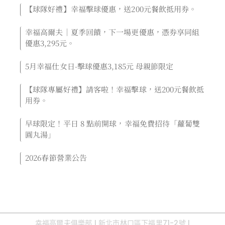
【球隊好禮】幸福擊球優惠，送200元餐飲抵用券。
幸福高爾夫｜夏季回饋，下一場更優惠，憑券享同組
優惠3,295元。
5月幸福仕女日-擊球優惠3,185元 母親節限定
【球隊專屬好禮】請客啦！幸福擊球，送200元餐飲抵
用券。
早球限定！平日 8 點前開球，幸福免費招待「蘿蔔雙
圓丸湯」
2026春節營業公告
« 上一頁
下一頁 »
幸福高爾夫俱樂部 | 新北市林口區下福里71-2號 |