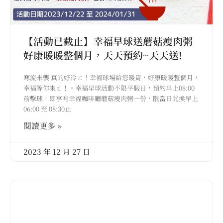
【活動已截止】幸福早球送蘑菇瘦肉粥
好康暖暖整個月，天天預約~天天送!
寒流來襲 真的好冷ㄛ！幸褔球場給您暖胃，好康暖暖整個月，
幸福等你來ㄛ！。幸福早球活動不限平假日，預約早上08:00
前擊球，即享有幸福咖啡廳蘑菇瘦肉粥一份，限當日兌換早上
06:00 至 08:30止
閱讀更多 »
2023 年 12 月 27 日