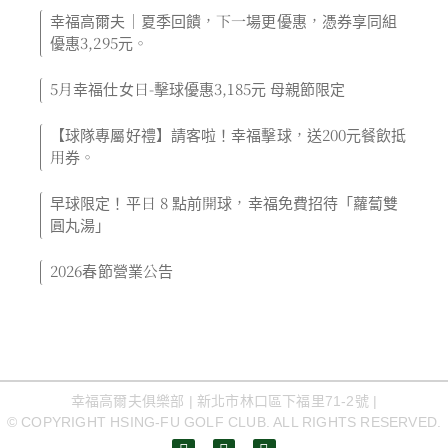
幸福高爾夫｜夏季回饋，下一場更優惠，憑券享同組
優惠3,295元。
5月幸福仕女日-擊球優惠3,185元 母親節限定
【球隊專屬好禮】請客啦！幸福擊球，送200元餐飲抵
用券。
早球限定！平日 8 點前開球，幸福免費招待「蘿蔔雙
圓丸湯」
2026春節營業公告
« 上一頁
下一頁 »
幸福高爾夫俱樂部 | 新北市林口區下福里71-2號 |
© COPYRIGHT HSING-FU GOLF CLUB. ALL RIGHTS RESERVED.