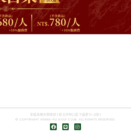
幸福高爾夫俱樂部 | 新北市林口區下福里71-2號 |
© COPYRIGHT HSING-FU GOLF CLUB. ALL RIGHTS RESERVED.