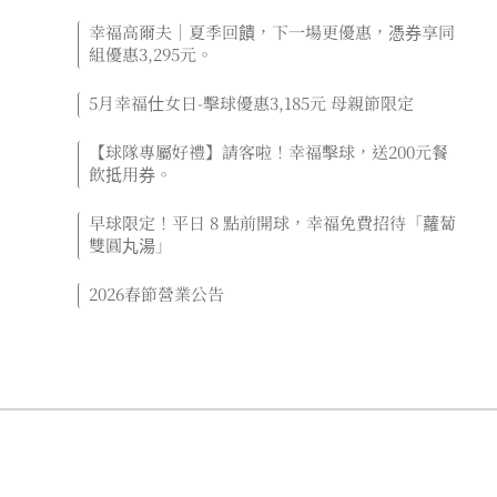
幸福高爾夫｜夏季回饋，下一場更優惠，憑券享同
組優惠3,295元。
5月幸福仕女日-擊球優惠3,185元 母親節限定
【球隊專屬好禮】請客啦！幸福擊球，送200元餐
飲抵用券。
早球限定！平日 8 點前開球，幸福免費招待「蘿蔔
雙圓丸湯」
2026春節營業公告
« 上一頁
下一頁 »