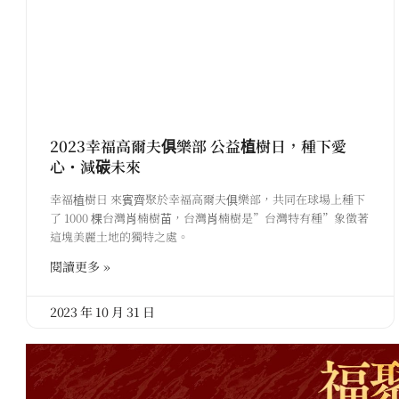
2023幸福高爾夫俱樂部 公益植樹日，種下愛
心・減碳未來
幸福植樹日 來賓齊聚於幸福高爾夫俱樂部，共同在球場上種下
了 1000 棵台灣肖楠樹苗，台灣肖楠樹是”台灣特有種”象徵著
這塊美麗土地的獨特之處。
閱讀更多 »
2023 年 10 月 31 日